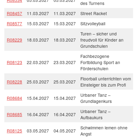
R08534
05.03.2027
05.03.2027
des Turnens
R08457
11.03.2027
11.03.2027
Street Racket
R08577
15.03.2027
15.03.2027
Sitzvolleyball
Turen – sicher und
R08229
18.03.2027
18.03.2027
freudvoll für Kinder an
Grundschulen
Fachbezogene
R08123
22.03.2027
23.03.2027
Fortbildung Sport an
Förderschulen
Floorball unterrichten vom
R08228
25.03.2027
25.03.2027
Einsteiger bis zum Profi
Urbaner Tanz –
R08684
15.04.2027
15.04.2027
Grundlagenkurs
Urbaner Tanz –
R08685
16.04.2027
16.04.2027
Aufbaukurs
Schwimmen lemen ohne
R08125
03.05.2027
04.05.2027
Angst