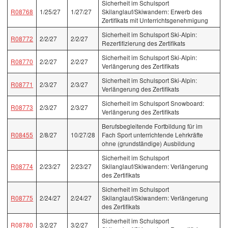
Sicherheit im Schulsport
R08768
1/25/27
1/27/27
Skilanglauf/Skiwandern: Erwerb des
Zertifikats mit Unterrichtsgenehmigung
Sicherheit im Schulsport Ski-Alpin:
R08772
2/2/27
2/2/27
Rezertifizierung des Zertifikats
Sicherheit im Schulsport Ski-Alpin:
R08770
2/2/27
2/2/27
Verlängerung des Zertifikats
Sicherheit im Schulsport Ski-Alpin:
R08771
2/3/27
2/3/27
Verlängerung des Zertifikats
Sicherheit im Schulsport Snowboard:
R08773
2/3/27
2/3/27
Verlängerung des Zertifikats
Berufsbegleitende Fortbildung für im
R08455
2/8/27
10/27/28
Fach Sport unterrichtende Lehrkräfte
ohne (grundständige) Ausbildung
Sicherheit im Schulsport
R08774
2/23/27
2/23/27
Skilanglauf/Skiwandern: Verlängerung
des Zertifikats
Sicherheit im Schulsport
R08775
2/24/27
2/24/27
Skilanglauf/Skiwandern: Verlängerung
des Zertifikats
Sicherheit im Schulsport
R08780
3/2/27
3/2/27