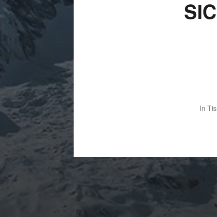
SI
In
Tis